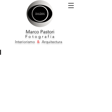
Marco
Pastori
F
otografía
Interiorismo
&
Arquitectura
ABaC Hotel