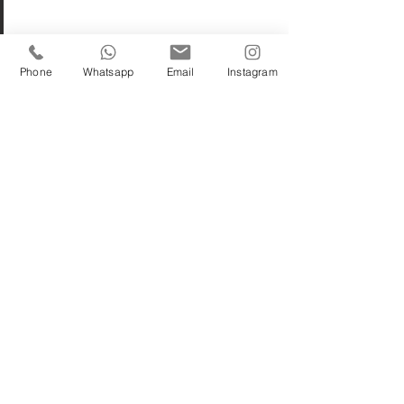
Axelbeach Hotel Ibiza
Phone
Whatsapp
Email
Instagram
Axelbeach Hotel Ibiza