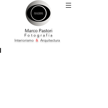
Marco
Pastori
F
otografía
Interiorismo
&
Arquitectura
Axelbeach Hotel Ibiza