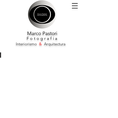
Marco
Pastori
F
otografía
Interiorismo
&
Arquitectura
HOTEL Life