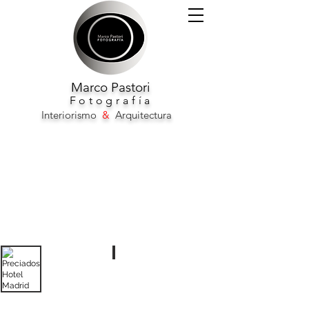
Marco
Pastori
F
otografía
Interiorismo
&
Arquitectura
Preciados Hotel Madrid
Preciados Hotel Madrid